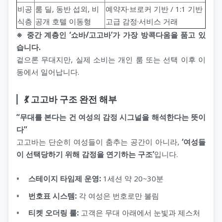
비공
룸 딜, 동반 섭외, 비
예약자·브로커 기반 / 1:1 기반
식층
공개 호텔 이동형
고급 감정·서비스 거래
※ 중간 계층인 ‘쇼바/고고바’가 가장 방콕다움을 품고 있
습니다.
겉으론 무대지만, 실제 소비는 개인 룸 또는 선택 이후 이
동에서 일어납니다.
💃 고고바 구조 완전 해부
“무대를 본다는 건 여성의 감정 시그널을 해석한다는 뜻이
다”
고고바는 단순히 여성들이 춤추는 공간이 아니라,
‘여성들
이 선택당하기 위해 감정을 연기하는 구조’
입니다.
스테이지 타임제 운영:
1세션 약 20~30분
번호표 시스템:
각 여성은 번호로만 불림
티켓 오더링 룰:
고객은 무대 아래에서 눈빛과 제스처