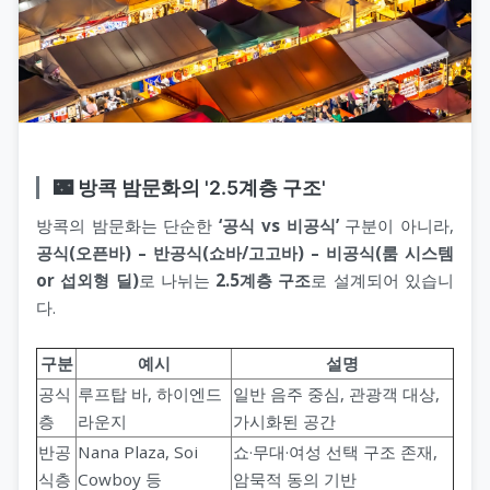
🌃 방콕 밤문화의 '2.5계층 구조'
방콕의 밤문화는 단순한
‘공식 vs 비공식’
구분이 아니라,
공식(오픈바) – 반공식(쇼바/고고바) – 비공식(룸 시스템
or 섭외형 딜)
로 나뉘는
2.5계층 구조
로 설계되어 있습니
다.
구분
예시
설명
공식
루프탑 바, 하이엔드
일반 음주 중심, 관광객 대상,
층
라운지
가시화된 공간
반공
Nana Plaza, Soi
쇼·무대·여성 선택 구조 존재,
식층
Cowboy 등
암묵적 동의 기반