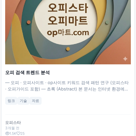
오피 검색 트렌드 분석
― 오피 · 오피사이트 · op사이트 키워드 검색 패턴 연구 (오피스타
· 오피가이드 포함) ― 초록 (Abstract) 본 문서는 인터넷 환경에서
사용되는 오피 관련 검색 키워드 트렌드를 분석한다. 특히 오피 · 오
링크
기술
자료
피사이트 · op사이트와 같은 키워드가 검색 환경에서 어떤 방식으
로 사용되는지 살펴보고, 대표적으로 언급되는 플랫폼 **오피스타
(Opstar)**와 **오피가이드(OpGuide)**와의 연관성을 분석한다.
온라인 검색 환경에서는 특정 키워드가 사용자 관심과 정보 탐색 방
오피스타
식에 따라 다양한 형태로 사용된다. 다만 실제 검색 데이터나 플랫
3개월 전
폼 트래픽 통계는 공개되지 않는 경우가 많기 때문에 일부 내용은
1.5K
25