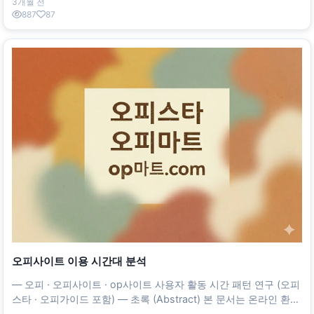
3개월 전
기 때문에 일부 내용은 확실하지 않음을 전제로 한다.
887
87
오피사이트 이용 시간대 분석
― 오피 · 오피사이트 · op사이트 사용자 활동 시간 패턴 연구 (오피
스타 · 오피가이드 포함) ― 초록 (Abstract) 본 문서는 온라인 환경
에서 오피사이트(op사이트) 이용 시간대 패턴을 분석한다. 대표적