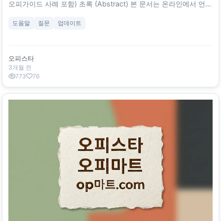
오피가이드 사례 포함) 초록 (Abstract) 본 문서는 온라인에서 언급
되는 오피사이트(op사이트) 플랫폼의 UI 디자인 구조를 분석한다.
도움말
질문
업데이트
대표적인 플랫폼 사례로 언급되는 **오피스타(Opstar)**와 오피가
이드(OpGuide) 등을 중심으로, 온라인 정보 플랫폼 인터페이스가
어떤 방식으로 구성될 수 있는지 살펴본다. 인터넷 플랫폼에서는
UI 디자인이 사용자 경험(UX)과 정보 탐색 효율성에 중요한 영향을
오피스타
줄 수 있다. 다만 실제 플랫폼 내부 UI 설계 기준이나 사용자 행동
3개월 전
데이터는 공개되지 않는 경우가 많기 때문에 일부 내용은 확실하지
773
76
않음을 전제로 한다.