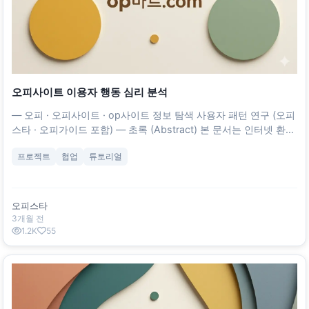
오피사이트 이용자 행동 심리 분석
― 오피 · 오피사이트 · op사이트 정보 탐색 사용자 패턴 연구 (오피
스타 · 오피가이드 포함) ― 초록 (Abstract) 본 문서는 인터넷 환경
에서 나타나는 오피사이트(op사이트) 이용자의 정보 탐색 행동과
프로젝트
협업
튜토리얼
심리적 패턴을 분석한다. 대표적으로 언급되는 플랫폼 사례인 **오
피스타(Opstar)**와 오피가이드(OpGuide) 등을 중심으로, 사용자
가 온라인 정보 플랫폼을 이용할 때 어떤 행동 패턴을 보일 수 있는
지 살펴본다. 온라인 플랫폼에서는 사용자 관심, 정보 탐색 목적, 콘
오피스타
텐츠 구조 등이 결합되면서 특정 행동 패턴이 나타나는 경우가 많
3개월 전
다. 다만 실제 사용자 행동 데이터나 플랫폼 내부 분석 자료는 공개
1.2K
55
되지 않는 경우가 많기 때문에 일부 내용은 확실하지 않음을 전제로
한다.