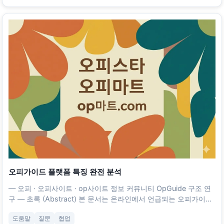
확실하지 않음을 전제로 한다.
오피가이드 플랫폼 특징 완전 분석
― 오피 · 오피사이트 · op사이트 정보 커뮤니티 OpGuide 구조 연
구 ― 초록 (Abstract) 본 문서는 온라인에서 언급되는 오피가이드
(OpGuide) 플랫폼의 특징과 콘텐츠 구조를 분석한다. 특히 오피사
도움말
질문
협업
이트(op사이트) 정보 플랫폼 중 커뮤니티 중심 구조를 가진 사례로