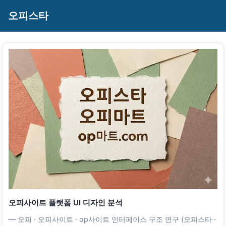
오피스타
오피사이트 플랫폼 UI 디자인 분석
― 오피 · 오피사이트 · op사이트 인터페이스 구조 연구 (오피스타 ·