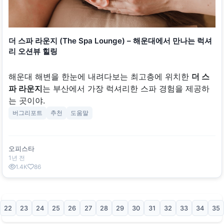
더 스파 라운지 (The Spa Lounge) – 해운대에서 만나는 럭셔
리 오션뷰 힐링
해운대 해변을 한눈에 내려다보는 최고층에 위치한
더 스
파 라운지
는 부산에서 가장 럭셔리한 스파 경험을 제공하
는 곳이야.
버그리포트
추천
도움말
오피스타
1년 전
1.4K
86
22
23
24
25
26
27
28
29
30
31
32
33
34
35