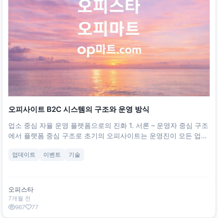
오피사이트 B2C 시스템의 구조와 운영 방식
업소 중심 자율 운영 플랫폼으로의 진화 1. 서론 – 운영자 중심 구조
에서 플랫폼 중심 구조로 초기의 오피사이트는 운영진이 모든 업소
정보를 직접 수집하고 게시하던 일방향 정보 전달형 구조였습니다.
업데이트
이벤트
기술
하지만 업소 수가 늘어나고 시장이 커질수록, 운영자가 일일이 수정
·검수하는 방식은 효율성이 떨어지고 반응 속도가 느려지는 한계를
보였습니다. 이후 등장한 B2C(사업자-소비자 직접 연결) 시스템은
이러한 문제를 해결하면서 오피사이트의 구조적 패러다임을 완전
오피스타
히 바꿔놓았습니다.
7개월 전
967
77