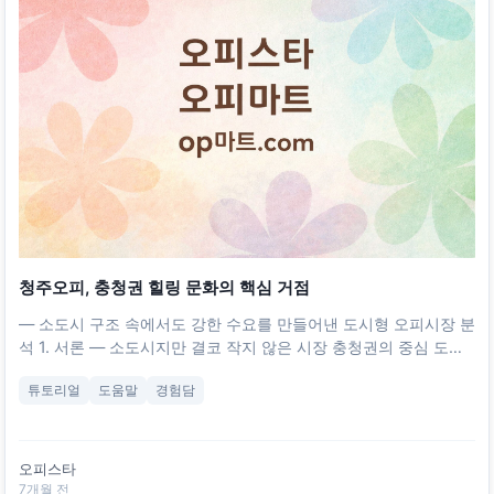
청주오피, 충청권 힐링 문화의 핵심 거점
― 소도시 구조 속에서도 강한 수요를 만들어낸 도시형 오피시장 분
석 1. 서론 ― 소도시지만 결코 작지 않은 시장 충청권의 중심 도시
중 하나인 청주는 인구 규모로 보면 대전보다 작고, 관광지나 산업
튜토리얼
도움말
경험담
기반에서도 상대적으로 조용한 도시다. 그러나 아이러니하게도 오
피(Officetel Therapy) 시장에서는 충청권 내에서 가장 활발한 도
시 중 하나로 꼽힌다.
오피스타
7개월 전