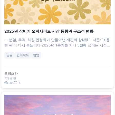
2025년 상반기 오피사이트 시장 동향과 구조적 변화
― 분열, 추격, 하향 안정화가 만들어낸 재편의 상(相) 1. 서론: ‘조용
한 판’이 다시 흔들리다 2025년 1분기를 지나 5월에 접어든 시점,
오피사이트 시장은 다시 변동성이 커졌다. 상위권 플랫폼의 브랜드
공유
업데이트
협업
분열, 지역 강자의 급격한 추격, 한때 전국구 사이트의 하향 안정화
가 동시에 관측되며, 이용자 선택 기준이 **“규모”에서 “운영·신뢰·
응대”**로 더욱 이동하고 있다. 본 분석은 상반기의 핵심 사건과 그
파급효과를 구조적으로 정리한다. 2. 사건 분석 2.1 오피스타: 동형
오피스타
(同形) 사이트의 동시 출현과 브랜드 희석
7개월 전
1.9K
15