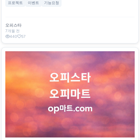
프로젝트
이벤트
기능요청
운 기후, 도심 밀집 구조, 퇴근 후 여가 수요가 결합되면서 자연스럽
게 테라피·마사지·오피 문화가 발달했다.
오피스타
7개월 전
440
57