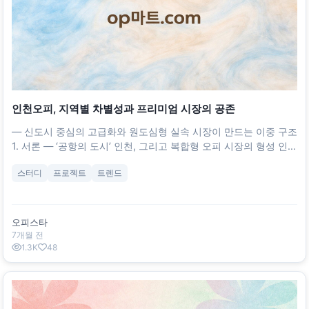
인천오피, 지역별 차별성과 프리미엄 시장의 공존
― 신도시 중심의 고급화와 원도심형 실속 시장이 만드는 이중 구조
1. 서론 ― ‘공항의 도시’ 인천, 그리고 복합형 오피 시장의 형성 인천
은 서울과 가장 가까운 대도시이자, 항만·공항·신도시가 함께 발전
스터디
프로젝트
트렌드
한 복합 구조의 도시다. 그만큼 오피(Officetel Therapy) 시장 또한
전국적으로 보기 드문 다층적 분화 구조를 가지고 있다. 도심권(구
월동·주안동)은 합리적이고 실속형 업소들이 다수를 차지하며, 신
도시권(송도·청라·영종도)은 프리미엄 중심의 고급 테라피 시장으
오피스타
로 발전했다. 이 두 영역이 공존하면서 인천오피는 **“선택의 폭이
7개월 전
가장 넓은 도시형 힐링 시장”**으로 자리매김하고 있다.
1.3K
48