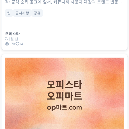
적: 공식 순위 공표에 앞서, 커뮤니티 사용자 체감과 트렌드 변동을
조기 탐지. 방법: 커뮤니티 채널을 통한 익명·자발 참여형 사전 피드
팁
공지사항
공유
백 수집 + 공개 지표/자체 지표의 보조적 검토. 한계: 표본 대표성·
중복 참여·자기선택 편향 가능성 존재. SimilarWeb 등 외부 지표는
모델링 추정치이며 원시 로그가 아님 [확실하지 않음].
오피스타
7개월 전
1.7K
14