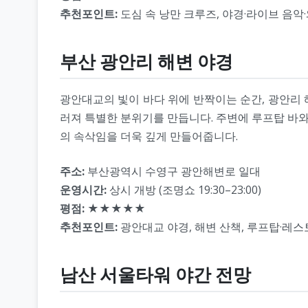
추천포인트:
도심 속 낭만 크루즈, 야경·라이브 음악
부산 광안리 해변 야경
광안대교의 빛이 바다 위에 반짝이는 순간, 광안리 
러져 특별한 분위기를 만듭니다. 주변에 루프탑 바와
의 속삭임을 더욱 깊게 만들어줍니다.
주소:
부산광역시 수영구 광안해변로 일대
운영시간:
상시 개방 (조명쇼 19:30–23:00)
평점:
★★★★★
추천포인트:
광안대교 야경, 해변 산책, 루프탑·레스
남산 서울타워 야간 전망