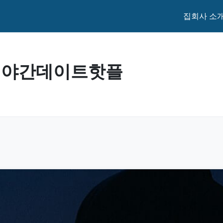
집
회사 소
국 야간데이트핫플