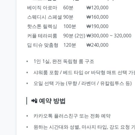
베이직 아로마
60분
₩120,000
스웨디시 스페셜
90분
₩160,000
핫스톤 릴렉싱
100분
₩190,000
커플 테라피룸
90분 (2인)
₩300,000 ~ 320,000
딥 티슈 맞춤형
120분
₩240,000
1인 1실, 완전 독립형 룸 구조
샤워룸 포함 / 베드 타입 or 바닥형 매트 선택 가
오일 선택 가능 (무향 / 라벤더 / 유칼립투스 등)
📲 예약 방법
카카오톡 플러스친구 또는 전화 예약
원하는 시간대와 성별, 마사지 타입, 강도 요청 