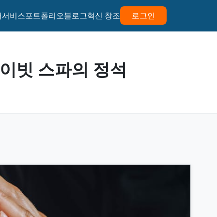
개
서비스
포트폴리오
블로그
혁신 창조
로그인
라이빗 스파의 정석