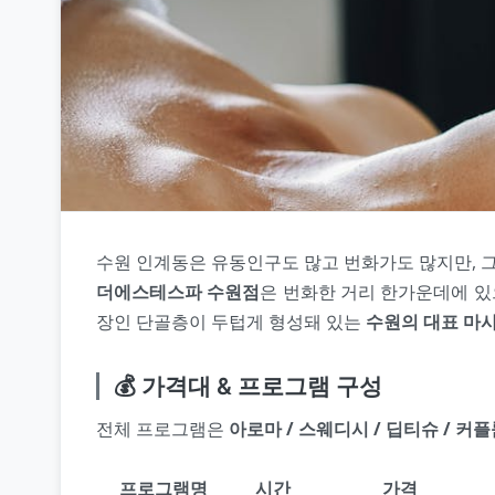
수원 인계동은 유동인구도 많고 번화가도 많지만, 그
더에스테스파 수원점
은 번화한 거리 한가운데에 있
장인 단골층이 두텁게 형성돼 있는
수원의 대표 마
💰 가격대 & 프로그램 구성
전체 프로그램은
아로마 / 스웨디시 / 딥티슈 / 커
프로그램명
시간
가격