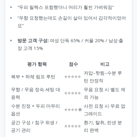
“두피 릴렉스 포함했더니 머리가 훨씬 가벼워짐”
“무향 요청했는데도 손길이 살아 있어서 감각적이었어
요”
방문 고객 구성:
여성 단독 65% / 커플 20% / 남성·출
장 고객 15%
평가 항목
점수
비고
저압–핫찜–수분 루
복부 + 하체 림프 루틴
⭐⭐⭐⭐⭐
틴 안정적
무향 / 무음 정숙 세팅 대
무음 요청 시 벨도 제
⭐⭐⭐⭐⭐
응력
외 가능
수분 진정 + 두피 마무리
사전 요청 시 무료 업
⭐⭐⭐⭐☆
옵션
그레이드
공간 구성 / 침구 위생 /
환기, 탈취, 린넨 분
⭐⭐⭐⭐⭐
공기 관리
리 완벽