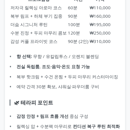
저자극 릴렉싱 아로마 코스
60분
₩110,000
복부 림프 + 하체 부기 집중
90분
₩160,000
더숨 시그니처 루틴
100분
₩195,000
수분 진정 + 두피 마무리 콤보
120분
₩250,000
감성 커플 프라이빗 코스
90분 (2인)
₩310,000
향 선택:
무향 / 유칼립투스 / 오렌지 블렌딩
전실 독립룸
,
조도·음악·온도 요청 가능
복부 핫크림 + 수건 온찜 + 두피 마무리 커스터마이징
예약 간격 30분 확보, 샤워실·파우더룸 구비
🌿 테라피 포인트
감정 안정 + 림프 흐름 개선
중심 구성
릴렉싱 압 + 수분팩 마무리로
컨디션 복구 루틴 최적화