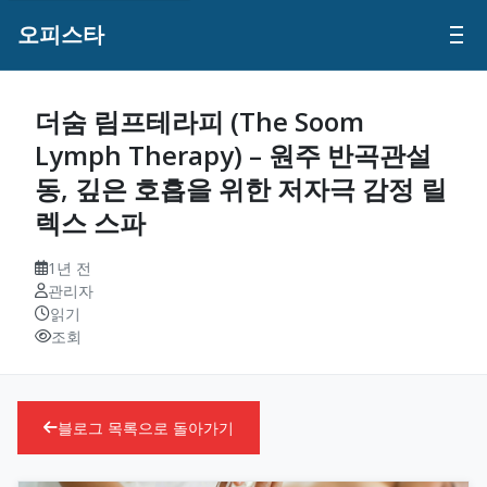
오피스타
더숨 림프테라피 (The Soom
Lymph Therapy) – 원주 반곡관설
동, 깊은 호흡을 위한 저자극 감정 릴
렉스 스파
1년 전
관리자
읽기
조회
블로그 목록으로 돌아가기