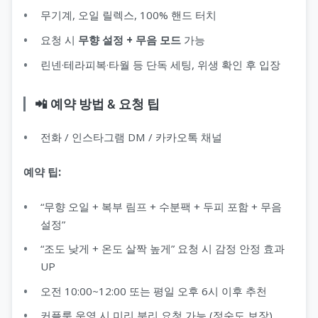
무기계, 오일 릴렉스, 100% 핸드 터치
요청 시
무향 설정 + 무음 모드
가능
린넨·테라피복·타월 등 단독 세팅, 위생 확인 후 입장
📲 예약 방법 & 요청 팁
전화 / 인스타그램 DM / 카카오톡 채널
예약 팁:
“무향 오일 + 복부 림프 + 수분팩 + 두피 포함 + 무음
설정”
“조도 낮게 + 온도 살짝 높게” 요청 시 감정 안정 효과
UP
오전 10:00~12:00 또는 평일 오후 6시 이후 추천
커플룸 운영 시 미리 분리 요청 가능 (정숙도 보장)