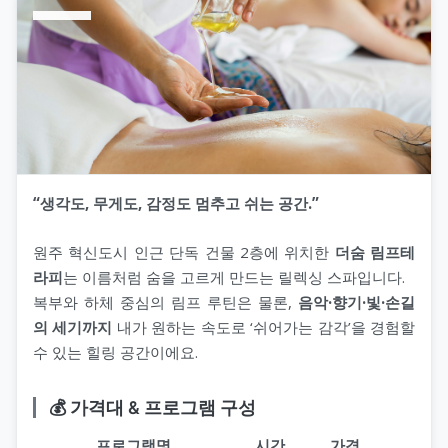
“생각도, 무게도, 감정도 멈추고 쉬는 공간.”
원주 혁신도시 인근 단독 건물 2층에 위치한
더숨 림프테
라피
는 이름처럼 숨을 고르게 만드는 릴렉싱 스파입니다.
복부와 하체 중심의 림프 루틴은 물론,
음악·향기·빛·손길
의 세기까지
내가 원하는 속도로 ‘쉬어가는 감각’을 경험할
수 있는 힐링 공간이에요.
💰 가격대 & 프로그램 구성
프로그램명
시간
가격