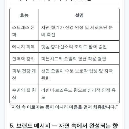
효능
설명
스트레스 완
자연 향기가 신경 안정 및 세로토닌 분
화
비 촉진
에너지 회복
햇살·향기·산소의 조화로 활력 증진
면역력 강화
피톤치드와 오일의 항균 작용 결합
피부 건강 개
천연 오일이 수분 보호막 형성 및 자극
선
완화
수면의 질 향
라벤더·로즈우드 향으로 심리적 안정 유
상
도
“자연 속 아로마는 몸이 아니라 마음을 먼저 치유합니다.”
5. 브랜드 메시지 ― 자연 속에서 완성되는 향