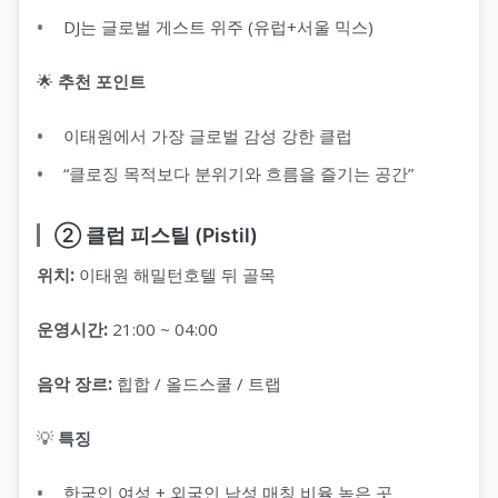
DJ는 글로벌 게스트 위주 (유럽+서울 믹스)
🌟
추천 포인트
이태원에서 가장 글로벌 감성 강한 클럽
“클로징 목적보다 분위기와 흐름을 즐기는 공간”
② 클럽 피스틸 (Pistil)
위치:
이태원 해밀턴호텔 뒤 골목
운영시간:
21:00 ~ 04:00
음악 장르:
힙합 / 올드스쿨 / 트랩
💡
특징
한국인 여성 + 외국인 남성 매칭 비율 높은 곳