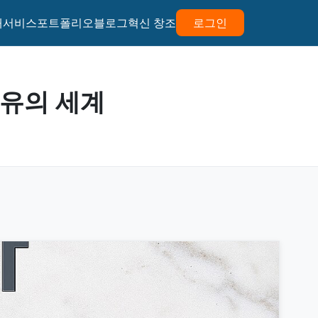
개
서비스
포트폴리오
블로그
혁신 창조
로그인
치유의 세계