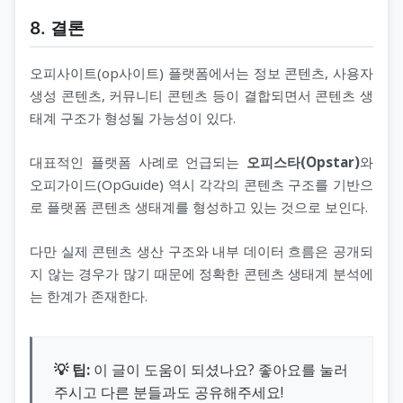
8. 결론
오피사이트(op사이트) 플랫폼에서는 정보 콘텐츠, 사용자
생성 콘텐츠, 커뮤니티 콘텐츠 등이 결합되면서 콘텐츠 생
태계 구조가 형성될 가능성이 있다.
대표적인 플랫폼 사례로 언급되는
오피스타(Opstar)
와
오피가이드(OpGuide) 역시 각각의 콘텐츠 구조를 기반으
로 플랫폼 콘텐츠 생태계를 형성하고 있는 것으로 보인다.
다만 실제 콘텐츠 생산 구조와 내부 데이터 흐름은 공개되
지 않는 경우가 많기 때문에 정확한 콘텐츠 생태계 분석에
는 한계가 존재한다.
💡 팁:
이 글이 도움이 되셨나요? 좋아요를 눌러
주시고 다른 분들과도 공유해주세요!