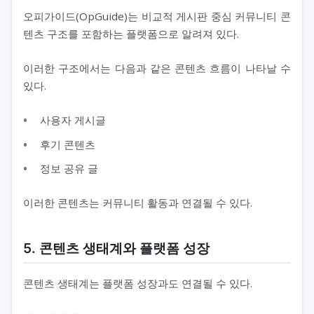
오피가이드(OpGuide)는 비교적 게시판 중심 커뮤니티 콘
텐츠 구조를 포함하는 플랫폼으로 알려져 있다.
이러한 구조에서는 다음과 같은 콘텐츠 흐름이 나타날 수
있다.
사용자 게시글
후기 콘텐츠
정보 공유 글
이러한 콘텐츠는 커뮤니티 활동과 연결될 수 있다.
5. 콘텐츠 생태계와 플랫폼 성장
콘텐츠 생태계는 플랫폼 성장과도 연결될 수 있다.