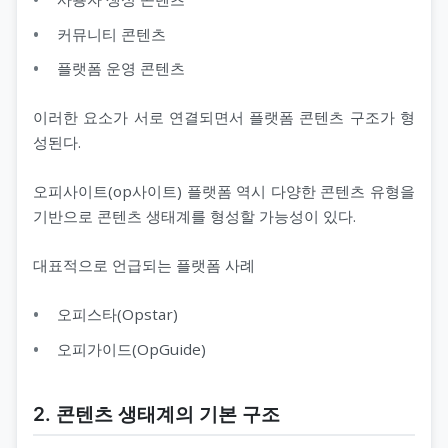
커뮤니티 콘텐츠
플랫폼 운영 콘텐츠
이러한 요소가 서로 연결되면서 플랫폼 콘텐츠 구조가 형
성된다.
오피사이트(op사이트) 플랫폼 역시 다양한 콘텐츠 유형을
기반으로 콘텐츠 생태계를 형성할 가능성이 있다.
대표적으로 언급되는 플랫폼 사례
오피스타(Opstar)
오피가이드(OpGuide)
2. 콘텐츠 생태계의 기본 구조