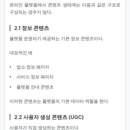
온라인 플랫폼에서 콘텐츠 생태계는 다음과 같은 구조로
구성되는 경우가 많다.
2.1 정보 콘텐츠
플랫폼 운영자가 제공하는 기본 정보 콘텐츠이다.
대표적인 예
업소 정보 페이지
서비스 정보 페이지
플랫폼 안내 콘텐츠
이러한 콘텐츠는 플랫폼의 기본 데이터 역할을 한다.
2.2 사용자 생성 콘텐츠 (UGC)
사용자가 직접 생성하는 콘텐츠이다.