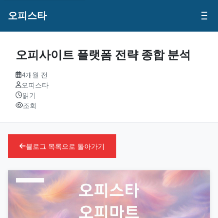
오피스타
오피사이트 플랫폼 전략 종합 분석
4개월 전
오피스타
읽기
조회
블로그 목록으로 돌아가기