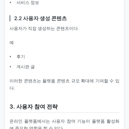
서비스 정보
2.2 사용자 생성 콘텐츠
사용자가 직접 생성하는 콘텐츠이다.
예
후기
게시판 글
이러한 콘텐츠는 플랫폼 콘텐츠 규모 확대에 기여할 수 있
다.
3. 사용자 참여 전략
온라인 플랫폼에서는 사용자 참여 기능이 플랫폼 활성화
에 중요한 역할을 할 수 있다.