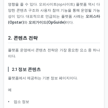
영향을 줄 수 있다. 오피사이트(op사이트) 플랫폼 역시 다
양한 콘텐츠 구조와 사용자 참여 기능을 통해 운영될 가능
성이 있다. 대표적으로 언급되는 플랫폼 사례는
오피스타
(Opstar)
와
오피가이드(OpGuide)
이다.
2. 콘텐츠 전략
플랫폼 운영에서 콘텐츠 전략은 가장 중요한 요소 중 하나
이다.
2.1 정보 콘텐츠
플랫폼에서 제공하는 기본 정보 페이지이다.
예
업소 정보