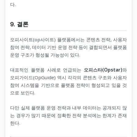
다.
9. 결론
오피사이트(op사이트) 플랫폼에서는 콘텐츠 전략, 사용자
참여 전략, 데이터 기반 운영 전략 등이 결합되면서 플랫폼
운영 구조가 형성될 가능성이 있다.
대표적인 플랫폼 사례로 언급되는
오피스타(Opstar)
와
오피가이드(OpGuide) 역시 각각의 콘텐츠 구조와 사용자
참여 시스템을 기반으로 플랫폼 전략이 형성되고 있을 것
으로 보인다.
다만 실제 플랫폼 운영 전략과 내부 데이터는 공개되지 않
는 경우가 많기 때문에 정확한 전략 분석에는 한계가 존재
한다.