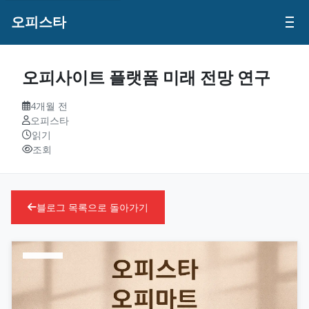
오피스타
오피사이트 플랫폼 미래 전망 연구
4개월 전
오피스타
읽기
조회
블로그 목록으로 돌아가기