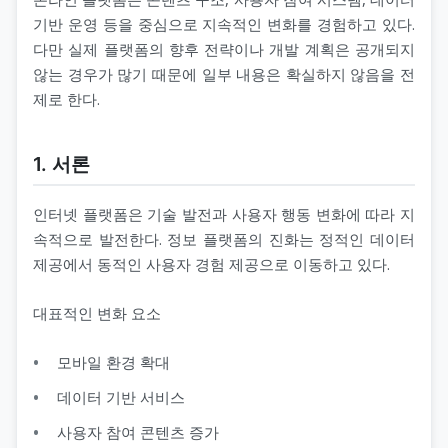
기반 운영 등을 중심으로 지속적인 변화를 경험하고 있다.
다만 실제 플랫폼의 향후 전략이나 개발 계획은 공개되지
않는 경우가 많기 때문에 일부 내용은 확실하지 않음을 전
제로 한다.
1. 서론
인터넷 플랫폼은 기술 발전과 사용자 행동 변화에 따라 지
속적으로 발전한다. 정보 플랫폼의 진화는 정적인 데이터
제공에서 동적인 사용자 경험 제공으로 이동하고 있다.
대표적인 변화 요소
모바일 환경 확대
데이터 기반 서비스
사용자 참여 콘텐츠 증가