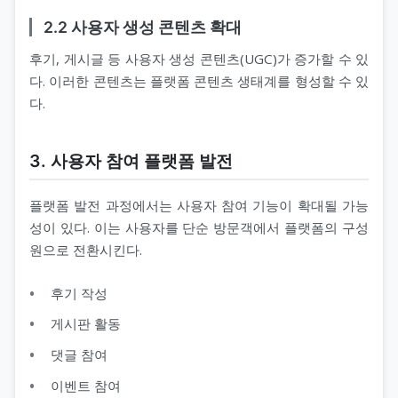
2.2 사용자 생성 콘텐츠 확대
후기, 게시글 등 사용자 생성 콘텐츠(UGC)가 증가할 수 있
다. 이러한 콘텐츠는 플랫폼 콘텐츠 생태계를 형성할 수 있
다.
3. 사용자 참여 플랫폼 발전
플랫폼 발전 과정에서는 사용자 참여 기능이 확대될 가능
성이 있다. 이는 사용자를 단순 방문객에서 플랫폼의 구성
원으로 전환시킨다.
후기 작성
게시판 활동
댓글 참여
이벤트 참여