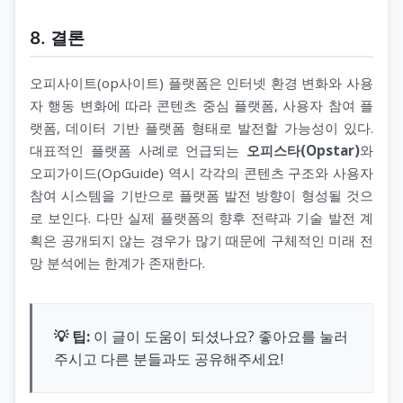
8. 결론
오피사이트(op사이트) 플랫폼은 인터넷 환경 변화와 사용
자 행동 변화에 따라 콘텐츠 중심 플랫폼, 사용자 참여 플
랫폼, 데이터 기반 플랫폼 형태로 발전할 가능성이 있다.
대표적인 플랫폼 사례로 언급되는
오피스타(Opstar)
와
오피가이드(OpGuide) 역시 각각의 콘텐츠 구조와 사용자
참여 시스템을 기반으로 플랫폼 발전 방향이 형성될 것으
로 보인다. 다만 실제 플랫폼의 향후 전략과 기술 발전 계
획은 공개되지 않는 경우가 많기 때문에 구체적인 미래 전
망 분석에는 한계가 존재한다.
💡 팁:
이 글이 도움이 되셨나요? 좋아요를 눌러
주시고 다른 분들과도 공유해주세요!