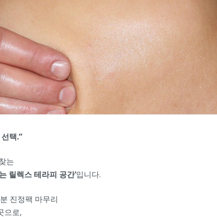
선택.”
 찾는
는 릴렉스 테라피 공간’
입니다.
수분 진정팩 마무리
곳으로,