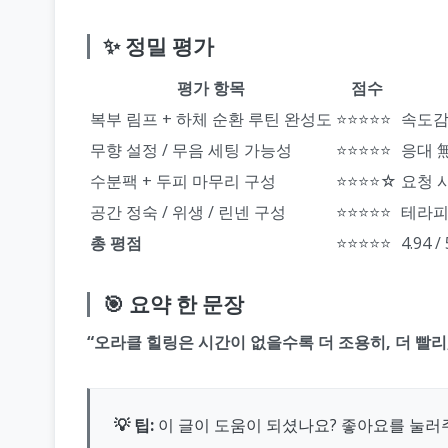
✨ 정밀 평가
평가 항목
점수
복부 림프 + 하체 순환 루틴 완성도
⭐⭐⭐⭐⭐
속도감
무향 설정 / 무음 세팅 가능성
⭐⭐⭐⭐⭐
응대 
수분팩 + 두피 마무리 구성
⭐⭐⭐⭐☆
요청 시
공간 정숙 / 위생 / 린넨 구성
⭐⭐⭐⭐⭐
테라피
총 평점
⭐⭐⭐⭐⭐
4.94 / 
🎯 요약 한 문장
“오라클 힐링은 시간이 없을수록 더 조용히, 더 빨리,
💡 팁:
이 글이 도움이 되셨나요? 좋아요를 눌러