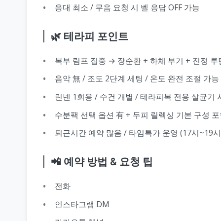
응대 최소 / 무음 요청 시 벨 응답 OFF 가능
🌿 테라피 포인트
복부 림프 집중 → 장순환 + 하체 부기 + 진정 루
음악 無 / 조도 2단계 세팅 / 온도 완전 조절 가능
린넨 1회용 / 수건 개별 / 테라피복 전용 살균기
수분팩 선택 옵션 有 + 두피 릴렉싱 기본 구성 
퇴근시간 예약 많음 / 타임특가 운영 (17시~19시
📲 예약 방법 & 요청 팁
전화
인스타그램 DM