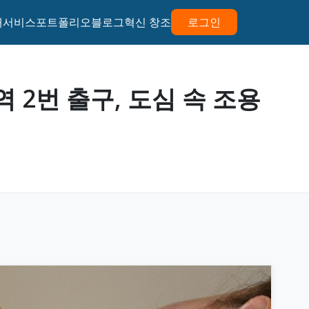
개
서비스
포트폴리오
블로그
혁신 창조
로그인
부평역 2번 출구, 도심 속 조용