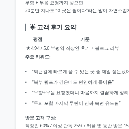
무향 + 무음 요청까지 넣으면
30분만 지나도 “이곳은 쉼이다”라는 말이 자연스럽
🌟 고객 후기 요약
평점
기준
★4.94 / 5.0
부평역 직장인 후기 + 블로그 리뷰
주요 키워드:
“퇴근길에 빠르게 풀 수 있는 곳 중 제일 정돈됐
“복부 림프가 깊은데도 편안하게 들어옴”
“무향+무음 요청했더니 마음까지 깔끔하게 정리
“두피 포함 마지막 루틴이 진짜 숙면 유도됨”
방문 고객 구성:
직장인 60% / 여성 단독 25% / 커플 및 동반 방문 1