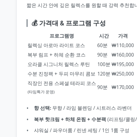
짧은 시간 안에 깊은 릴렉스를 원할 때 강력 추천합
💰 가격대 & 프로그램 구성
프로그램명
시간
가격
릴렉싱 아로마 라이트 코스
60분
₩110,000
복부 림프 + 하체 순환 코스
90분
₩160,000
오라클 시그니처 릴렉스 루틴
100분
₩195,000
수분 진정팩 + 두피 마무리 콤보
120분
₩250,000
직장인 전용 스페셜 테라피 코스
90분
₩170,000
(타임특가 운영)
향 선택:
무향 / 라임 블렌딩 / 시트러스 라벤더
복부 핫크림 + 하체 온찜 + 수분팩
(리프팅/쿨링/
샤워실 / 파우더룸 / 린넨 세팅 / 1인 1룸 구성