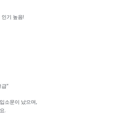
 인기 높음!
고급”
입소문이 났으며,
요.